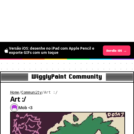
Versão iOS: desenhe no iPad com Apple Pencil e
Versão Android →
Versão iOS →
exporte GIFs com um toque
WigglyPaint Community
Home
/
Community
/
Art :/
Art :/
Mob <3