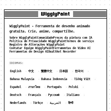
WigglyPaint
WigglyPaint - Ferramenta de desenho animado
gratuita. Crie, anime, compartilhe.
Sobre WigglyPaint
Comunidade
Preços da pintura com IA
Política de Privacidade WigglyPaint
Termos de serviço
Registro de Alterações WigglyPaint
Contatar Equipe WigglyPaint
Ferramentas de Vídeo AI
Ferramentas de Design AI
DualShot Recorder
IDIOMAS:
English
中文
繁體中文
日本語
한국어
·
·
·
·
·
Bahasa Malaysia
Bahasa Indonesia
Tiếng Việt
·
·
·
Español
ภาษาไทย
Português
Polski
·
·
·
·
Deutsch
Français
Русский
Italiano
·
·
·
·
Nederlands
Türkçe
العربية
हिन्दी
·
·
·