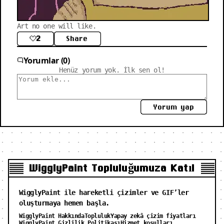
Art no one will like.
2
Share
Yorumlar (0)
Henüz yorum yok. İlk sen ol!
Yorum yap
WigglyPaint Topluluğumuza Katıl
WigglyPaint ile hareketli çizimler ve GIF’ler
oluşturmaya hemen başla.
WigglyPaint Hakkında
Topluluk
Yapay zekâ çizim fiyatları
WigglyPaint Gizlilik Politikası
Hizmet koşulları