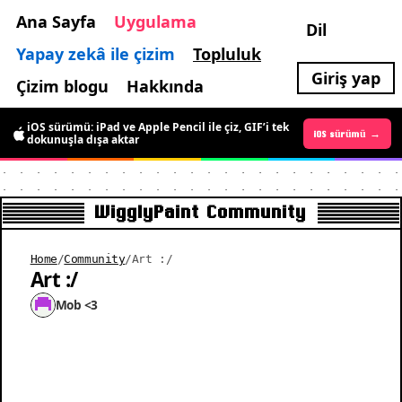
Ana Sayfa
Uygulama
Dil
Yapay zekâ ile çizim
Topluluk
Giriş yap
Çizim blogu
Hakkında
iOS sürümü: iPad ve Apple Pencil ile çiz, GIF’i tek
Android sürümü →
iOS sürümü →
dokunuşla dışa aktar
WigglyPaint Community
Home
/
Community
/
Art :/
Art :/
Mob <3