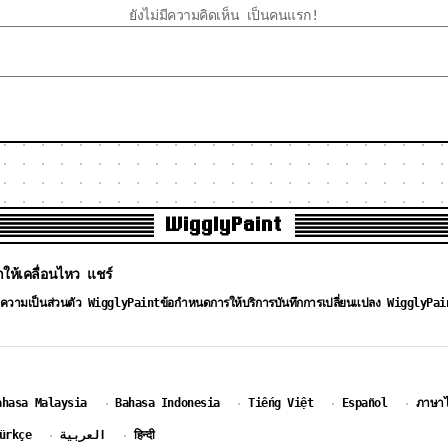
ยังไม่มีความคิดเห็น เป็นคนแรก!
WigglyPaint
ให้เคลื่อนไหว แชร์
ความเป็นส่วนตัว WigglyPaint
ข้อกำหนดการให้บริการ
บันทึกการเปลี่ยนแปลง WigglyPai
ahasa Malaysia
Bahasa Indonesia
Tiếng Việt
Español
ภาษา
·
·
·
·
ürkçe
العربية
हिन्दी
·
·