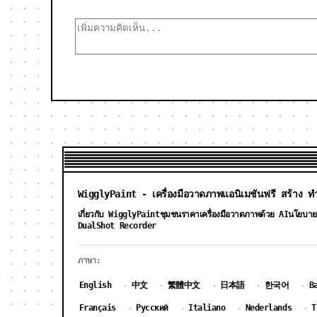
WigglyPaint - เครื่องมือวาดภาพแอนิเมชันฟรี สร้าง ทำ
เกี่ยวกับ WigglyPaint
ชุมชน
ราคาเครื่องมือวาดภาพด้วย AI
นโยบาย
DualShot Recorder
ภาษา:
English
中文
繁體中文
日本語
한국어
B
·
·
·
·
·
Français
Русский
Italiano
Nederlands
T
·
·
·
·