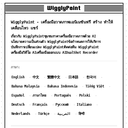
WigglyPaint
WigglyPaint - เครื่องมือวาดภาพแอนิเมชันฟรี สร้าง ทำให้
เคลื่อนไหว แชร์
เกี่ยวกับ WigglyPaint
ชุมชน
ราคาเครื่องมือวาดภาพด้วย AI
นโยบายความเป็นส่วนตัว WigglyPaint
ข้อกำหนดการให้บริการ
บันทึกการเปลี่ยนแปลง WigglyPaint
ติดต่อทีม WigglyPaint
DualShot Recorder
เครื่องมือวิดีโอ AI
เครื่องมือออกแบบ AI
ภาษา:
English
中文
繁體中文
日本語
한국어
·
·
·
·
·
Bahasa Malaysia
Bahasa Indonesia
Tiếng Việt
·
·
·
Español
ภาษาไทย
Português
Polski
·
·
·
·
Deutsch
Français
Русский
Italiano
·
·
·
·
Nederlands
Türkçe
العربية
हिन्दी
·
·
·