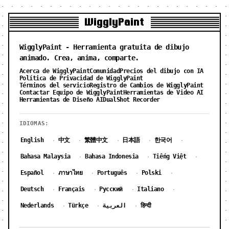
WigglyPaint
WigglyPaint - Herramienta gratuita de dibujo
animado. Crea, anima, comparte.
Acerca de WigglyPaint
Comunidad
Precios del dibujo con IA
Política de Privacidad de WigglyPaint
Términos del servicio
Registro de Cambios de WigglyPaint
Contactar Equipo de WigglyPaint
Herramientas de Video AI
Herramientas de Diseño AI
DualShot Recorder
IDIOMAS:
English
中文
繁體中文
日本語
한국어
·
·
·
·
·
Bahasa Malaysia
Bahasa Indonesia
Tiếng Việt
·
·
·
Español
ภาษาไทย
Português
Polski
·
·
·
·
Deutsch
Français
Русский
Italiano
·
·
·
·
Nederlands
Türkçe
العربية
हिन्दी
·
·
·