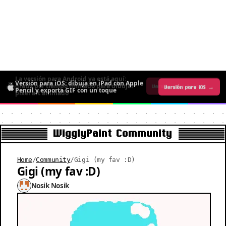
La versión para Android ya está aquí:
Versión para iOS: dibuja en iPad con Apple
gratis por tiempo limitado para dibujar
Versión para iOS →
Versión para Android →
Pencil y exporta GIF con un toque
pixel art animado
WigglyPaint Community
Home
/
Community
/
Gigi (my fav :D)
Gigi (my fav :D)
Nosik Nosik