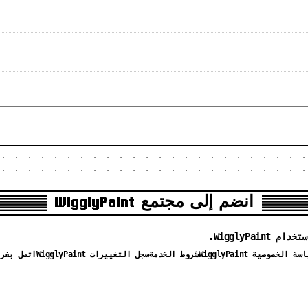
انضم إلى مجتمع WigglyPaint
سة الخصوصية WigglyPaint
شروط الخدمة
سجل التغييرات WigglyPaint
اتصل بفريق yPaint