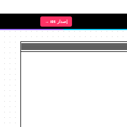
إصدار Android →
إصدار iOS →