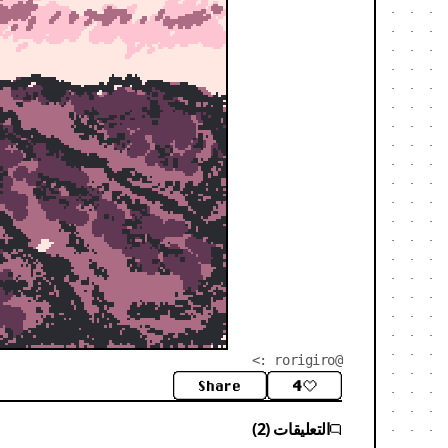
@rorigiro :>
Share
4
التعليقات (2)