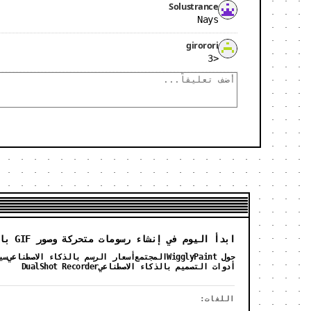
Solustrance
Nays
girorori
<3
ابدأ اليوم في إنشاء رسومات متحركة وصور GIF باستخدام WigglyPaint.
حول WigglyPaint
المجتمع
أسعار الرسم بالذكاء الاصطناعي
سيا
أدوات التصميم بالذكاء الاصطناعي
DualShot Recorder
اللغات: