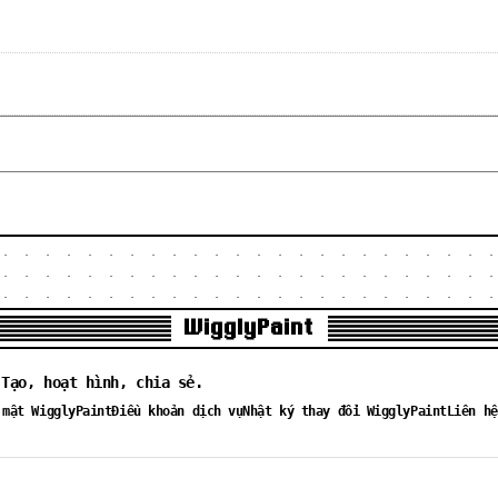
WigglyPaint
 Tạo, hoạt hình, chia sẻ.
 mật WigglyPaint
Điều khoản dịch vụ
Nhật ký thay đổi WigglyPaint
Liên hệ