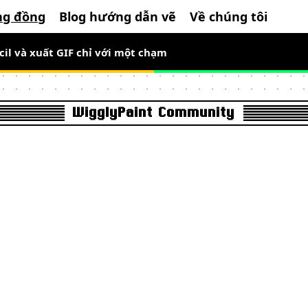
ng đồng
Blog hướng dẫn vẽ
Về chúng tôi
cil và xuất GIF chỉ với một chạm
WigglyPaint Community