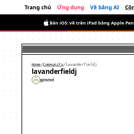
Trang chủ
Ứng dụng
Vẽ bằng AI
Cộ
Bản iOS: vẽ trên iPad bằng Apple Pen
Home
/
Community
/
lavanderfieldj
lavanderfieldj
girorori