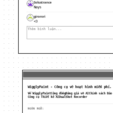
Solustrance
Nays
girorori
<3
WigglyPaint - Công cụ vẽ hoạt hình miễn phí.
Về WigglyPaint
Cộng đồng
Bảng giá vẽ AI
Chính sách Bảo
Công cụ Thiết kế AI
DualShot Recorder
NGÔN NGỮ: