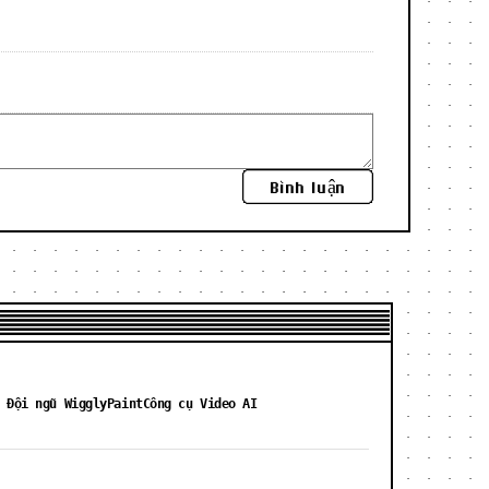
Bình luận
 Đội ngũ WigglyPaint
Công cụ Video AI