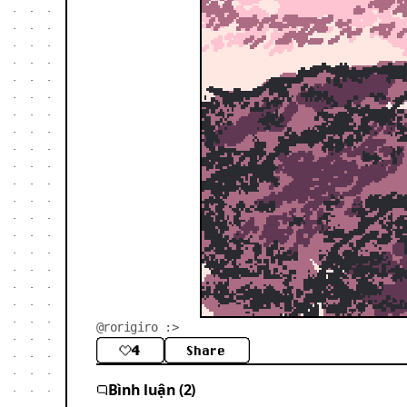
@rorigiro :>
4
Share
Bình luận (2)