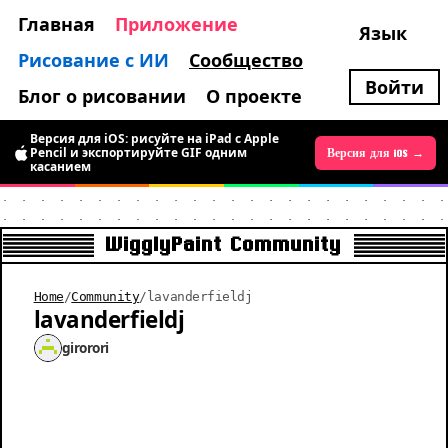
Главная
Приложение
Язык
Рисование с ИИ
Сообщество
Войти
Блог о рисовании
О проекте
Версия для iOS: рисуйте на iPad с Apple
Pencil и экспортируйте GIF одним
Версия для Android →
Версия для iOS →
касанием
WigglyPaint Community
Home
/
Community
/
lavanderfieldj
lavanderfieldj
girorori