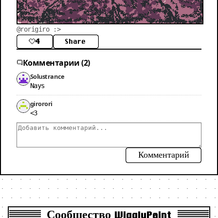
@rorigiro :>
4
Share
Комментарии (2)
Solustrance
Nays
girorori
<3
Комментарий
Сообщество WigglyPaint