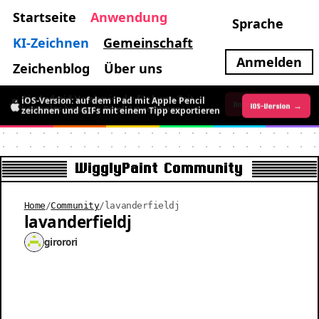
Startseite
Anwendung
Sprache
KI-Zeichnen
Gemeinschaft
Anmelden
Zeichenblog
Über uns
iOS-Version: auf dem iPad mit Apple Pencil
Die Android-Version ist da: für kurze Zeit
iOS-Version →
Android-Version →
zeichnen und GIFs mit einem Tipp exportieren
kostenlos bewegte Pixel-Art zeichnen
WigglyPaint Community
Home
/
Community
/
lavanderfieldj
lavanderfieldj
girorori