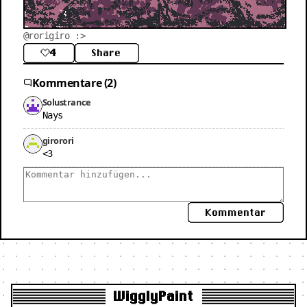
@rorigiro :>
4
Share
Kommentare (2)
Solustrance
Nays
girorori
<3
Kommentar
WigglyPaint