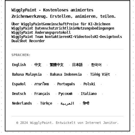
WigglyPaint - Kostenloses animiertes
Zeichenwerkzeug. Erstellen, animieren, teilen.
Über WigglyPaint
Gemeinschaft
Preise für KI-Zeichnen
WigglyPaint Datenschutzrichtlinie
Nutzungsbedingungen
WigglyPaint Änderungsprotokoll
WigglyPaint Team kontaktieren
KI-Videotools
KI-Designtools
DualShot Recorder
SPRACHEN:
English
中文
繁體中文
日本語
한국어
·
·
·
·
·
Bahasa Malaysia
Bahasa Indonesia
Tiếng Việt
·
·
·
Español
ภาษาไทย
Português
Polski
·
·
·
·
Deutsch
Français
Русский
Italiano
·
·
·
·
Nederlands
Türkçe
العربية
हिन्दी
·
·
·
© 2024 WigglyPaint. Entwickelt von Internet Janitor.