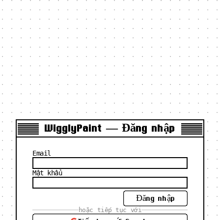
WigglyPaint — Đăng nhập
Email
Mật khẩu
Đăng nhập
hoặc tiếp tục với