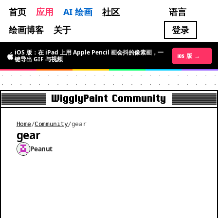
首页
应用
AI 绘画
社区
语言
绘画博客
关于
登录
iOS 版：在 iPad 上用 Apple Pencil 画会抖的像素画，一
Android 版 →
iOS 版 →
键导出 GIF 与视频
WigglyPaint Community
Home
/
Community
/
gear
gear
Peanut