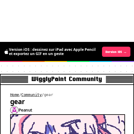
Version iOS : dessinez sur iPad avec Apple Pencil
Version Android →
Version iOS →
et exportez un GIF en un geste
WigglyPaint Community
Home
/
Community
/
gear
gear
Peanut