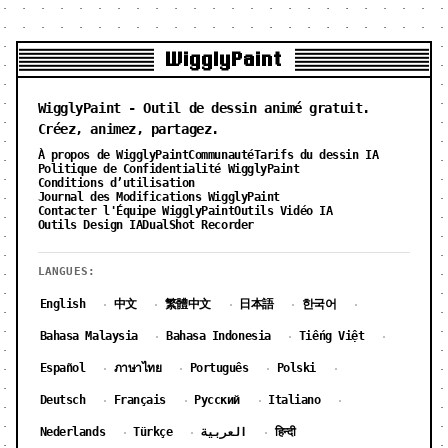
WigglyPaint
WigglyPaint - Outil de dessin animé gratuit.
Créez, animez, partagez.
À propos de WigglyPaint
Communauté
Tarifs du dessin IA
Politique de Confidentialité WigglyPaint
Conditions d’utilisation
Journal des Modifications WigglyPaint
Contacter l'Équipe WigglyPaint
Outils Vidéo IA
Outils Design IA
DualShot Recorder
LANGUES:
English
中文
繁體中文
日本語
한국어
·
·
·
·
·
Bahasa Malaysia
Bahasa Indonesia
Tiếng Việt
·
·
·
Español
ภาษาไทย
Português
Polski
·
·
·
·
Deutsch
Français
Русский
Italiano
·
·
·
·
Nederlands
Türkçe
العربية
हिन्दी
·
·
·