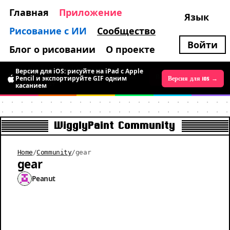
Главная
Приложение
Язык
Рисование с ИИ
Сообщество
Войти
Блог о рисовании
О проекте
Версия для Android уже доступна:
Версия для iOS: рисуйте на iPad с Apple
временно бесплатно, рисуйте живой
Pencil и экспортируйте GIF одним
Версия для Android →
Версия для iOS →
пиксель-арт
касанием
WigglyPaint Community
Home
/
Community
/
gear
gear
Peanut