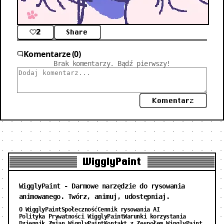
2
Share
Komentarze (0)
Brak komentarzy. Bądź pierwszy!
Komentarz
WigglyPaint
WigglyPaint - Darmowe narzędzie do rysowania
animowanego. Twórz, animuj, udostępniaj.
O WigglyPaint
Społeczność
Cennik rysowania AI
Polityka Prywatności WigglyPaint
Warunki korzystania
Dziennik Zmian WigglyPaint
Kontakt z Zespołem WigglyPaint