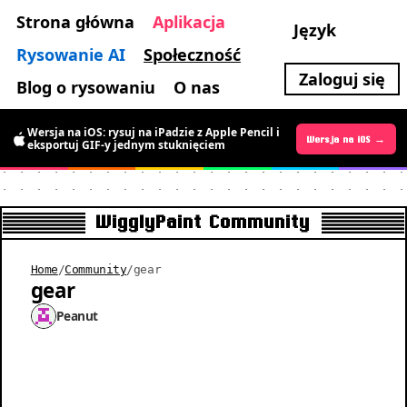
Strona główna
Aplikacja
Język
Rysowanie AI
Społeczność
Zaloguj się
Blog o rysowaniu
O nas
Wersja na Androida już jest: przez
Wersja na iOS: rysuj na iPadzie z Apple Pencil i
ograniczony czas za darmo, rysuj ruchomy
Wersja na Androida →
Wersja na iOS →
eksportuj GIF-y jednym stuknięciem
pixel art
WigglyPaint Community
Home
/
Community
/
gear
gear
Peanut