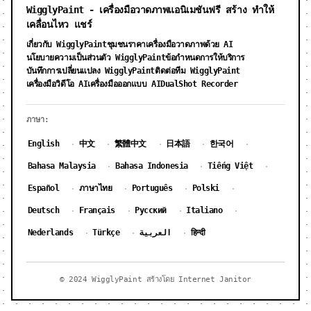
WigglyPaint - เครื่องมือวาดภาพแอนิเมชันฟรี สร้าง ทำให้
เคลื่อนไหว แชร์
เกี่ยวกับ WigglyPaint
ชุมชน
ราคาเครื่องมือวาดภาพด้วย AI
นโยบายความเป็นส่วนตัว WigglyPaint
ข้อกำหนดการให้บริการ
บันทึกการเปลี่ยนแปลง WigglyPaint
ติดต่อทีม WigglyPaint
DualShot Recorder
เครื่องมือวิดีโอ AI
เครื่องมือออกแบบ AI
ภาษา:
English
中文
繁體中文
日本語
한국어
·
·
·
·
·
Bahasa Malaysia
Bahasa Indonesia
Tiếng Việt
·
·
·
Español
ภาษาไทย
Português
Polski
·
·
·
·
Deutsch
Français
Русский
Italiano
·
·
·
·
Nederlands
Türkçe
العربية
हिन्दी
·
·
·
© 2024 WigglyPaint สร้างโดย Internet Janitor