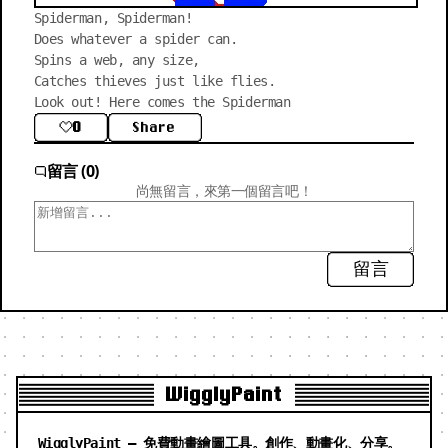
Spiderman, Spiderman!

Does whatever a spider can.

Spins a web, any size,

Catches thieves just like flies.

Look out! Here comes the Spiderman
0
Share
留言 (0)
尚無留言，來第一個留言吧！
留言
WigglyPaint
WigglyPaint — 免費動畫繪圖工具。創作、動畫化、分享。