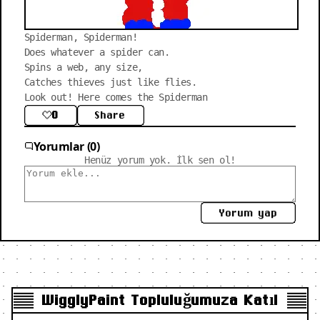
Spiderman, Spiderman!

Does whatever a spider can.

Spins a web, any size,

Catches thieves just like flies.

Look out! Here comes the Spiderman
0
Share
Yorumlar (0)
Henüz yorum yok. İlk sen ol!
Yorum yap
WigglyPaint Topluluğumuza Katıl