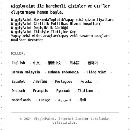
WigglyPaint ile hareketli çizimler ve GIF’ler
oluşturmaya hemen başla.
WigglyPaint Hakkında
Topluluk
Yapay zekâ çizim fiyatları
WigglyPaint Gizlilik Politikası
Hizmet koşulları
WigglyPaint Değişiklik Günlüğü
WigglyPaint Ekibiyle İletişime Geç
Yapay zekâ video araçları
Yapay zekâ tasarım araçları
DualShot Recorder
DILLER:
English
中文
繁體中文
日本語
한국어
·
·
·
·
·
Bahasa Malaysia
Bahasa Indonesia
Tiếng Việt
·
·
·
Español
ภาษาไทย
Português
Polski
·
·
·
·
Deutsch
Français
Русский
Italiano
·
·
·
·
Nederlands
Türkçe
العربية
हिन्दी
·
·
·
© 2024 WigglyPaint. Internet Janitor tarafından
geliştirildi.