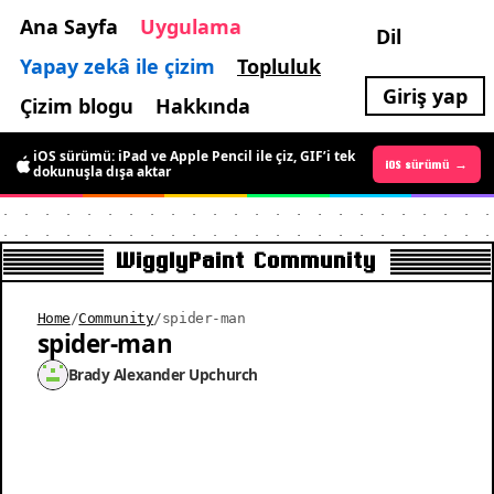
Ana Sayfa
Uygulama
Dil
Yapay zekâ ile çizim
Topluluk
Giriş yap
Çizim blogu
Hakkında
iOS sürümü: iPad ve Apple Pencil ile çiz, GIF’i tek
Android sürümü →
iOS sürümü →
dokunuşla dışa aktar
WigglyPaint Community
Home
/
Community
/
spider-man
spider-man
Brady Alexander Upchurch