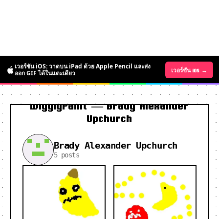
เวอร์ชัน iOS: วาดบน iPad ด้วย Apple Pencil และส่ง
เวอร์ชัน Android →
เวอร์ชัน iOS →
ออก GIF ได้ในแตะเดียว
WigglyPaint — Brady Alexander
Upchurch
Brady Alexander Upchurch
5 posts