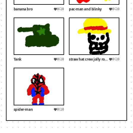
banana bro
pac-man and blinky
0
0
0
0
Tank
straw hat crew jolly roger
0
0
0
0
spider-man
0
0