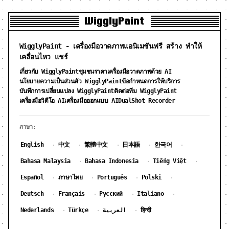
WigglyPaint
WigglyPaint - เครื่องมือวาดภาพแอนิเมชันฟรี สร้าง ทำให้
เคลื่อนไหว แชร์
เกี่ยวกับ WigglyPaint
ชุมชน
ราคาเครื่องมือวาดภาพด้วย AI
นโยบายความเป็นส่วนตัว WigglyPaint
ข้อกำหนดการให้บริการ
บันทึกการเปลี่ยนแปลง WigglyPaint
ติดต่อทีม WigglyPaint
DualShot Recorder
เครื่องมือวิดีโอ AI
เครื่องมือออกแบบ AI
ภาษา:
English
中文
繁體中文
日本語
한국어
·
·
·
·
·
Bahasa Malaysia
Bahasa Indonesia
Tiếng Việt
·
·
·
Español
ภาษาไทย
Português
Polski
·
·
·
·
Deutsch
Français
Русский
Italiano
·
·
·
·
Nederlands
Türkçe
العربية
हिन्दी
·
·
·