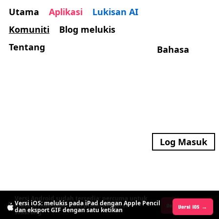
Utama
Aplikasi
Lukisan AI
Komuniti
Blog melukis
Tentang
Bahasa
Log Masuk
Versi Android sudah tersedia: percuma untuk
Versi iOS: melukis pada iPad dengan Apple Pencil
masa terhad, lukis seni piksel bergerak
Versi Android →
Versi iOS →
dan eksport GIF dengan satu ketikan
sekarang