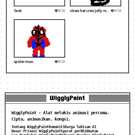
Tank
straw hat crew jolly roger
0
0
0
0
spider-man
0
0
WigglyPaint
WigglyPaint - Alat melukis animasi percuma.
Cipta, animasikan, kongsi.
Tentang WigglyPaint
Komuniti
Harga lukisan AI
Dasar Privasi WigglyPaint
Syarat perkhidmatan