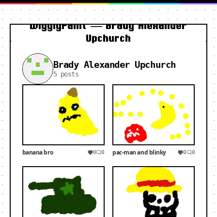
WigglyPaint — Brady Alexander
Upchurch
Brady Alexander Upchurch
5 posts
banana bro
pac-man and blinky
0
0
0
0