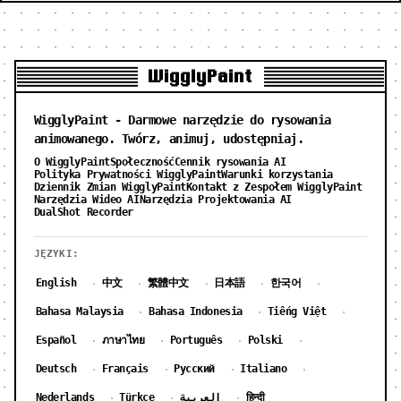
WigglyPaint
WigglyPaint - Darmowe narzędzie do rysowania
animowanego. Twórz, animuj, udostępniaj.
O WigglyPaint
Społeczność
Cennik rysowania AI
Polityka Prywatności WigglyPaint
Warunki korzystania
Dziennik Zmian WigglyPaint
Kontakt z Zespołem WigglyPaint
Narzędzia Wideo AI
Narzędzia Projektowania AI
DualShot Recorder
JĘZYKI:
English
中文
繁體中文
日本語
한국어
·
·
·
·
·
Bahasa Malaysia
Bahasa Indonesia
Tiếng Việt
·
·
·
Español
ภาษาไทย
Português
Polski
·
·
·
·
Deutsch
Français
Русский
Italiano
·
·
·
·
Nederlands
Türkçe
العربية
हिन्दी
·
·
·