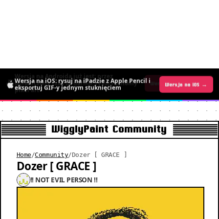
Wersja na Androida już jest: przez
Wersja na iOS: rysuj na iPadzie z Apple Pencil i
ograniczony czas za darmo, rysuj ruchomy
Wersja na iOS →
Wersja na Androida →
eksportuj GIF-y jednym stuknięciem
pixel art
WigglyPaint Community
Home
/
Community
/
Dozer [ GRACE ]
Dozer [ GRACE ]
!! NOT EVIL PERSON !!