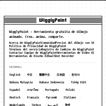
WigglyPaint
WigglyPaint - Herramienta gratuita de dibujo
animado. Crea, anima, comparte.
Acerca de WigglyPaint
Comunidad
Precios del dibujo con IA
Política de Privacidad de WigglyPaint
Términos del servicio
Registro de Cambios de WigglyPaint
Contactar Equipo de WigglyPaint
Herramientas de Video AI
Herramientas de Diseño AI
DualShot Recorder
IDIOMAS:
English
中文
繁體中文
日本語
한국어
·
·
·
·
·
Bahasa Malaysia
Bahasa Indonesia
Tiếng Việt
·
·
·
Español
ภาษาไทย
Português
Polski
·
·
·
·
Deutsch
Français
Русский
Italiano
·
·
·
·
Nederlands
Türkçe
العربية
हिन्दी
·
·
·