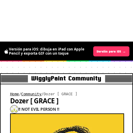
Versión para iOS: dibuja en iPad con Apple
Versión para Android →
Versión para iOS →
Pencil y exporta GIF con un toque
WigglyPaint Community
Home
/
Community
/
Dozer [ GRACE ]
Dozer [ GRACE ]
!! NOT EVIL PERSON !!