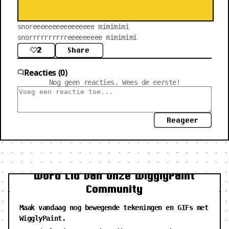
snoreeeeeeeeeeeeeeee mimimimi 
snorrrrrrrrrreeeeeeeee mimimimi
2
Share
Reacties (0)
Nog geen reacties. Wees de eerste!
Reageer
Word Lid van Onze WigglyPaint
Community
Maak vandaag nog bewegende tekeningen en GIFs met
WigglyPaint.