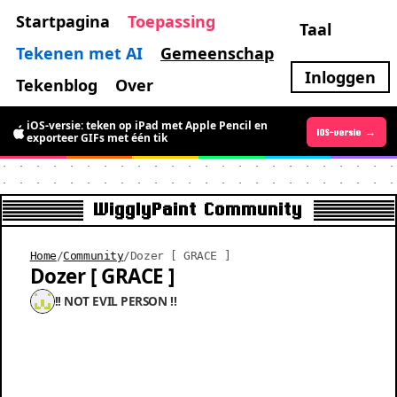
Startpagina
Toepassing
Taal
Tekenen met AI
Gemeenschap
Inloggen
Tekenblog
Over
iOS-versie: teken op iPad met Apple Pencil en
Android-versie →
iOS-versie →
exporteer GIFs met één tik
WigglyPaint Community
Home
/
Community
/
Dozer [ GRACE ]
Dozer [ GRACE ]
!! NOT EVIL PERSON !!