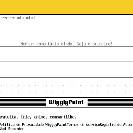
eeeeeee mimimimi
Nenhum comentário ainda. Seja o primeiro!
WigglyPaint
gratuita. Crie, anime, compartilhe.
Política de Privacidade WigglyPaint
Termos de serviço
Registro de Alter
Shot Recorder