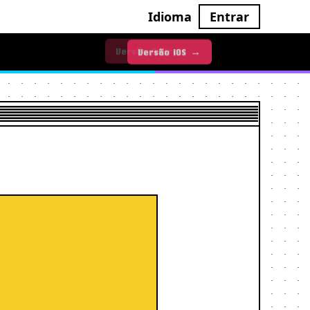
Idioma
Entrar
Versão iOS →
Versão Android →