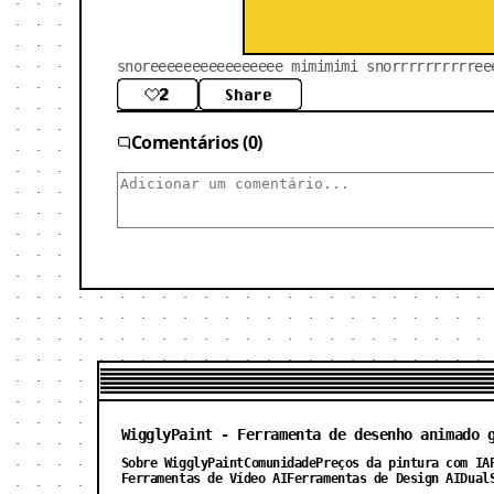
snoreeeeeeeeeeeeeeee mimimimi snorrrrrrrrrree
2
Share
Comentários (0)
WigglyPaint - Ferramenta de desenho animado 
Sobre WigglyPaint
Comunidade
Preços da pintura com IA
Ferramentas de Vídeo AI
Ferramentas de Design AI
Dual