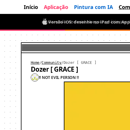
Início
Aplicação
Pintura com IA
Com
Versão iOS: desenhe no iPad com App
A versão Android chegou: grátis por
Home
/
Community
/
Dozer [ GRACE ]
Dozer [ GRACE ]
!! NOT EVIL PERSON !!