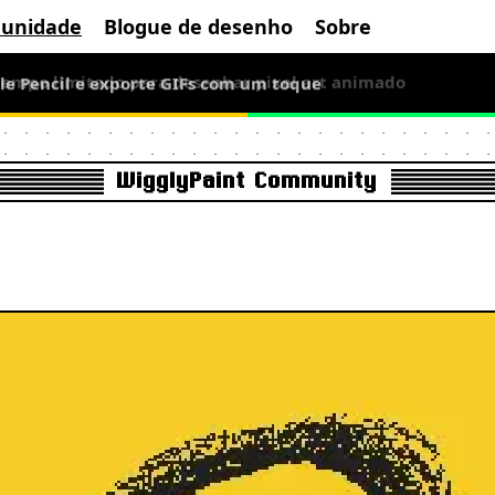
unidade
Blogue de desenho
Sobre
le Pencil e exporte GIFs com um toque
 tempo limitado para desenhar pixel art animado
WigglyPaint Community