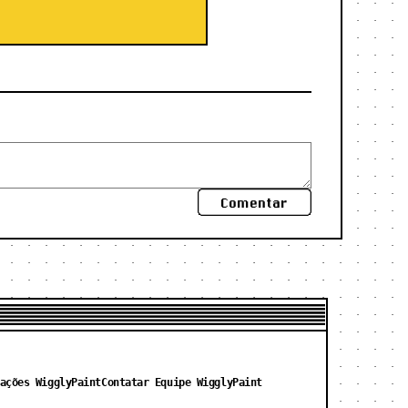
Comentar
ações WigglyPaint
Contatar Equipe WigglyPaint