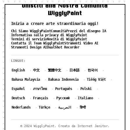
Unisciti alla Nostra Comunità
WigglyPaint
Inizia a creare arte straordinaria oggi!
Chi Siamo WigglyPaint
Comunità
Prezzi del disegno IA
Informativa sulla privacy di WigglyPaint
Termini di servizio
Novità di WigglyPaint
Contatta il Team WigglyPaint
Strumenti Video AI
Strumenti Design AI
DualShot Recorder
LINGUE:
English
中文
繁體中文
日本語
한국어
·
·
·
·
·
Bahasa Malaysia
Bahasa Indonesia
Tiếng Việt
·
·
·
Español
ภาษาไทย
Português
Polski
·
·
·
·
Deutsch
Français
Русский
Italiano
·
·
·
·
Nederlands
Türkçe
العربية
हिन्दी
·
·
·
© 2024 WigglyPaint. Creato da Internet Janitor.