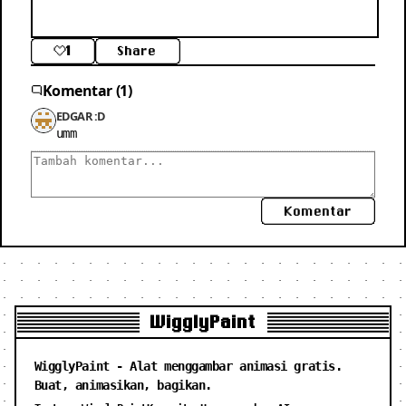
1
Share
Komentar (1)
EDGAR :D
umm
Komentar
WigglyPaint
WigglyPaint - Alat menggambar animasi gratis.
Buat, animasikan, bagikan.