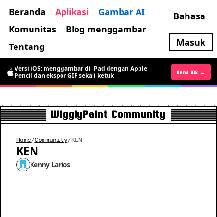
Beranda
Aplikasi
Gambar AI
Bahasa
Komunitas
Blog menggambar
Masuk
Tentang
Versi iOS: menggambar di iPad dengan Apple
Versi Android →
Versi iOS →
Pencil dan ekspor GIF sekali ketuk
WigglyPaint Community
Home
/
Community
/
KEN
KEN
Kenny Larios