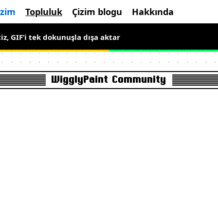
izim
Topluluk
Çizim blogu
Hakkında
ne ücretsiz, hareketli piksel sanatı çiz
iz, GIF’i tek dokunuşla dışa aktar
WigglyPaint Community