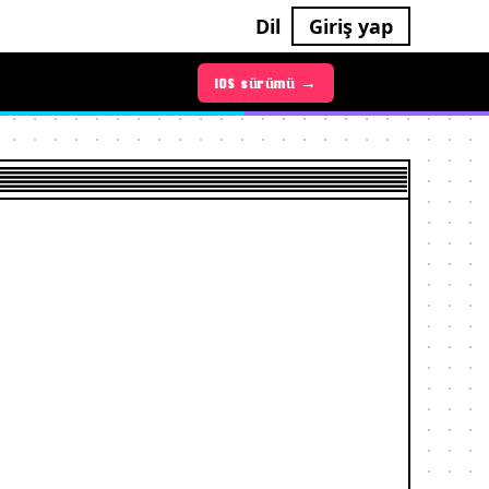
Dil
Giriş yap
Android sürümü →
iOS sürümü →