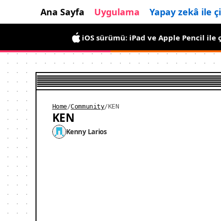
Ana Sayfa
Uygulama
Yapay zekâ ile ç
Android sürümü yayında: kısa süreliği
iOS sürümü: iPad ve Apple Pencil ile ç
Home
/
Community
/
KEN
KEN
Kenny Larios