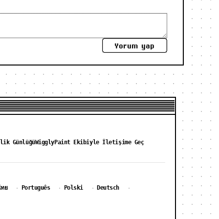
Yorum yap
lik Günlüğü
WigglyPaint Ekibiyle İletişime Geç
ไทย
Português
Polski
Deutsch
·
·
·
·