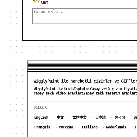
umm
WigglyPaint ile hareketli çizimler ve GIF’le
WigglyPaint Hakkında
Topluluk
Yapay zekâ çizim fiyatl
Yapay zekâ video araçları
Yapay zekâ tasarım araçlar
DILLER:
English
中文
繁體中文
日本語
한국어
B
·
·
·
·
·
Français
Русский
Italiano
Nederlands
T
·
·
·
·