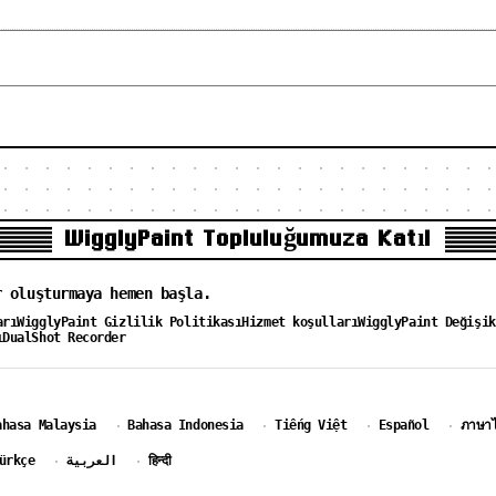
WigglyPaint Topluluğumuza Katıl
r oluşturmaya hemen başla.
arı
WigglyPaint Gizlilik Politikası
Hizmet koşulları
WigglyPaint Değişik
ı
DualShot Recorder
ahasa Malaysia
Bahasa Indonesia
Tiếng Việt
Español
ภาษา
·
·
·
·
ürkçe
العربية
हिन्दी
·
·