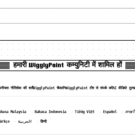
हमारी WigglyPaint कम्युनिटी में शामिल हों
।
नीयता नीति
सेवा की शर्तें
WigglyPaint चेंजलॉग
WigglyPaint टीम से संपर्क करें
AI वीडियो टूल्स
ahasa Malaysia
Bahasa Indonesia
Tiếng Việt
Español
ภาษา
·
·
·
·
ürkçe
العربية
हिन्दी
·
·