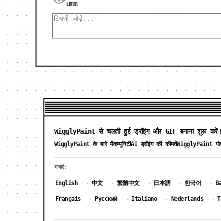
umm
WigglyPaint से चलती हुई ड्रॉइंग और GIF बनाना शुरू करें
WigglyPaint के बारे में
कम्युनिटी
AI ड्रॉइंग की कीमतें
WigglyPaint गोप
भाषाएं:
English
中文
繁體中文
日本語
한국어
B
·
·
·
·
·
Français
Русский
Italiano
Nederlands
T
·
·
·
·