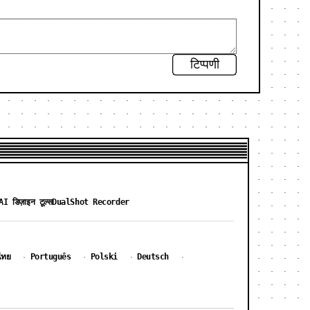
टिप्पणी
AI डिज़ाइन टूल्स
DualShot Recorder
ไทย
Português
Polski
Deutsch
·
·
·
·