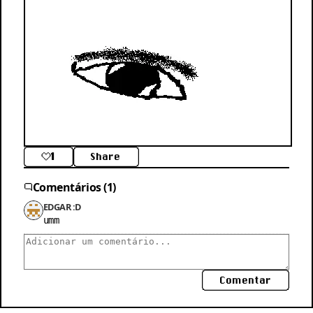
1
Share
Comentários (1)
EDGAR :D
umm
Comentar