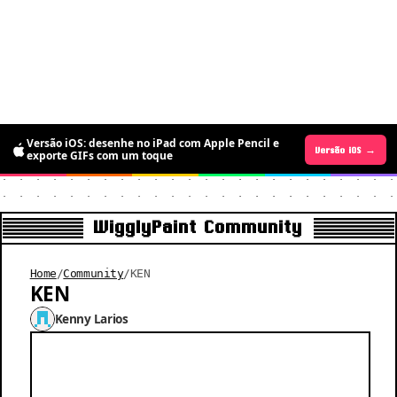
Versão iOS: desenhe no iPad com Apple Pencil e
Versão Android →
Versão iOS →
exporte GIFs com um toque
WigglyPaint Community
Home
/
Community
/
KEN
KEN
Kenny Larios