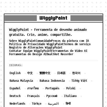
WigglyPaint
WigglyPaint - Ferramenta de desenho animado
gratuita. Crie, anime, compartilhe.
Sobre WigglyPaint
Comunidade
Preços da pintura com IA
Política de Privacidade WigglyPaint
Termos de serviço
Registro de Alterações WigglyPaint
Contatar Equipe WigglyPaint
Ferramentas de Vídeo AI
Ferramentas de Design AI
DualShot Recorder
IDIOMAS:
English
中文
繁體中文
日本語
한국어
·
·
·
·
·
Bahasa Malaysia
Bahasa Indonesia
Tiếng Việt
·
·
·
Español
ภาษาไทย
Português
Polski
·
·
·
·
Deutsch
Français
Русский
Italiano
·
·
·
·
Nederlands
Türkçe
العربية
हिन्दी
·
·
·