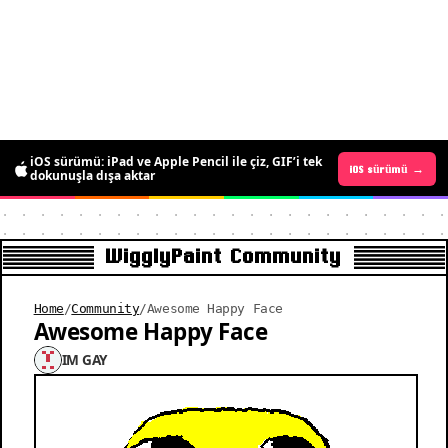
Android sürümü yayında: kısa süreliğine
iOS sürümü: iPad ve Apple Pencil ile çiz, GIF’i tek
Android sürümü →
iOS sürümü →
ücretsiz, hareketli piksel sanatı çiz
dokunuşla dışa aktar
WigglyPaint Community
Home
/
Community
/
Awesome Happy Face
Awesome Happy Face
IM GAY