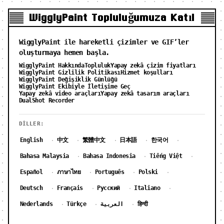
WigglyPaint Topluluğumuza Katıl
WigglyPaint ile hareketli çizimler ve GIF’ler
oluşturmaya hemen başla.
WigglyPaint Hakkında
Topluluk
Yapay zekâ çizim fiyatları
WigglyPaint Gizlilik Politikası
Hizmet koşulları
WigglyPaint Değişiklik Günlüğü
WigglyPaint Ekibiyle İletişime Geç
Yapay zekâ video araçları
Yapay zekâ tasarım araçları
DualShot Recorder
DILLER:
English
中文
繁體中文
日本語
한국어
·
·
·
·
·
Bahasa Malaysia
Bahasa Indonesia
Tiếng Việt
·
·
·
Español
ภาษาไทย
Português
Polski
·
·
·
·
Deutsch
Français
Русский
Italiano
·
·
·
·
Nederlands
Türkçe
العربية
हिन्दी
·
·
·