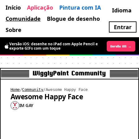
Início
Aplicação
Pintura com IA
Idioma
Comunidade
Blogue de desenho
Entrar
Sobre
Versão iOS: desenhe no iPad com Apple Pencil e
Versão Android →
Versão iOS →
exporte GIFs com um toque
WigglyPaint Community
Home
/
Community
/
Awesome Happy Face
Awesome Happy Face
IM GAY