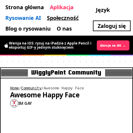
Strona główna
Aplikacja
Język
Rysowanie AI
Społeczność
Zaloguj się
Blog o rysowaniu
O nas
Wersja na iOS: rysuj na iPadzie z Apple Pencil i
Wersja na Androida →
Wersja na iOS →
eksportuj GIF-y jednym stuknięciem
WigglyPaint Community
Home
/
Community
/
Awesome Happy Face
Awesome Happy Face
IM GAY