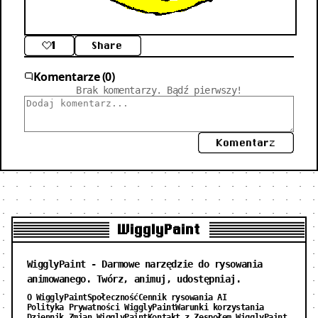
1
Share
Komentarze (0)
Brak komentarzy. Bądź pierwszy!
Komentarz
WigglyPaint
WigglyPaint - Darmowe narzędzie do rysowania
animowanego. Twórz, animuj, udostępniaj.
O WigglyPaint
Społeczność
Cennik rysowania AI
Polityka Prywatności WigglyPaint
Warunki korzystania
Dziennik Zmian WigglyPaint
Kontakt z Zespołem WigglyPaint