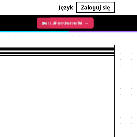
Język
Zaloguj się
Wersja na iOS →
Wersja na Androida →