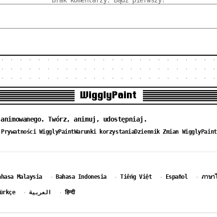
Brak komentarzy. Bądź pierwszy!
WigglyPaint
 animowanego. Twórz, animuj, udostępniaj.
 Prywatności WigglyPaint
Warunki korzystania
Dziennik Zmian WigglyPaint
ahasa Malaysia
Bahasa Indonesia
Tiếng Việt
Español
ภาษา
·
·
·
·
ürkçe
العربية
हिन्दी
·
·