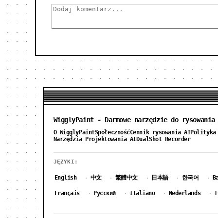
WigglyPaint - Darmowe narzędzie do rysowania
O WigglyPaint
Społeczność
Cennik rysowania AI
Polityka
Narzędzia Projektowania AI
DualShot Recorder
JĘZYKI:
English
中文
繁體中文
日本語
한국어
B
·
·
·
·
·
Français
Русский
Italiano
Nederlands
T
·
·
·
·