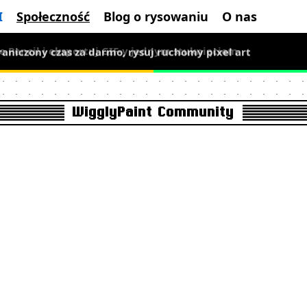
I
Społeczność
Blog o rysowaniu
O nas
graniczony czas za darmo, rysuj ruchomy pixel art
WigglyPaint Community