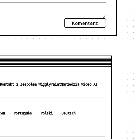
Komentarz
Kontakt z Zespołem WigglyPaint
Narzędzia Wideo AI
ไทย
Português
Polski
Deutsch
·
·
·
·