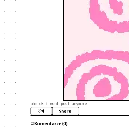
uhm ok i wont post anymore
4
Share
Komentarze (0)