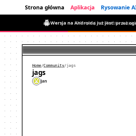
Strona główna
Aplikacja
Rysowanie A
Wersja na Androida już jest: przez o
Home
/
Community
/
jags
jags
Jan