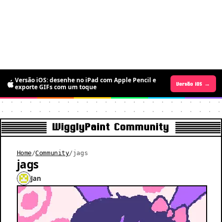
Versão iOS: desenhe no iPad com Apple Pencil e
Versão Android →
Versão iOS →
exporte GIFs com um toque
WigglyPaint Community
Home
/
Community
/
jags
jags
Jan