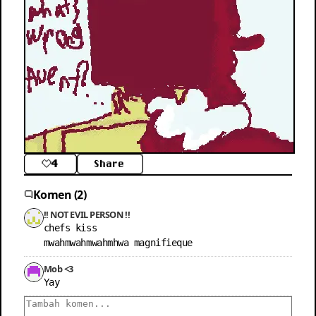
4
Share
Komen (2)
!! NOT EVIL PERSON !!
chefs kiss

mwahmwahmwahmhwa magnifieque
Mob <3
Yay