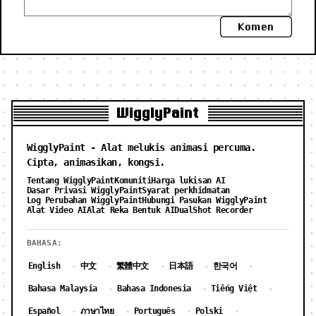
Komen
WigglyPaint
WigglyPaint - Alat melukis animasi percuma.
Cipta, animasikan, kongsi.
Tentang WigglyPaint
Komuniti
Harga lukisan AI
Dasar Privasi WigglyPaint
Syarat perkhidmatan
Log Perubahan WigglyPaint
Hubungi Pasukan WigglyPaint
Alat Video AI
Alat Reka Bentuk AI
DualShot Recorder
BAHASA:
English
中文
繁體中文
日本語
한국어
·
·
·
·
·
Bahasa Malaysia
Bahasa Indonesia
Tiếng Việt
·
·
·
Español
ภาษาไทย
Português
Polski
·
·
·
·