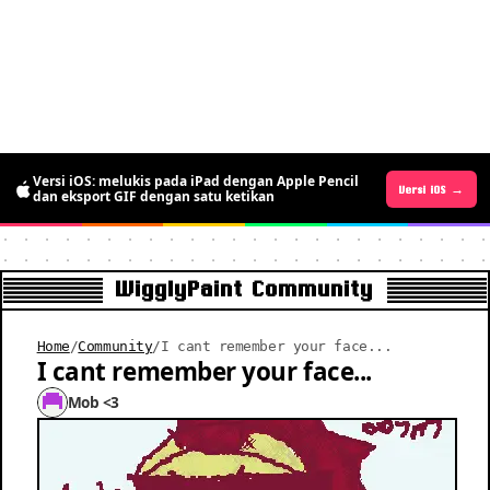
Versi iOS: melukis pada iPad dengan Apple Pencil
Versi Android →
Versi iOS →
dan eksport GIF dengan satu ketikan
WigglyPaint Community
Home
/
Community
/
I cant remember your face...
I cant remember your face...
Mob <3