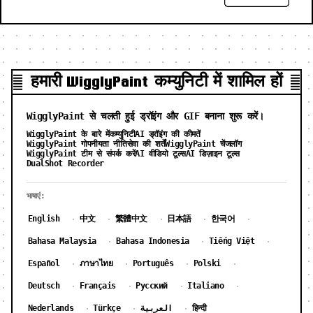
हमारी WigglyPaint कम्युनिटी में शामिल हों
WigglyPaint से चलती हुई ड्रॉइंग और GIF बनाना शुरू करें।
WigglyPaint के बारे में
कम्युनिटी
AI ड्रॉइंग की कीमतें
WigglyPaint गोपनीयता नीति
सेवा की शर्तें
WigglyPaint चेंजलॉग
WigglyPaint टीम से संपर्क करें
AI वीडियो टूल्स
AI डिज़ाइन टूल्स
DualShot Recorder
भाषाएं:
English
中文
繁體中文
日本語
한국어
·
·
·
·
·
Bahasa Malaysia
Bahasa Indonesia
Tiếng Việt
·
·
·
Español
ภาษาไทย
Português
Polski
·
·
·
·
Deutsch
Français
Русский
Italiano
·
·
·
·
Nederlands
Türkçe
العربية
हिन्दी
·
·
·