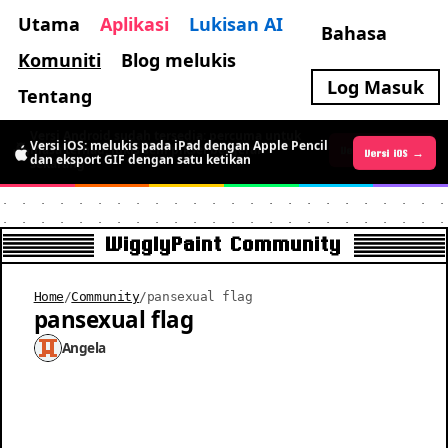
Utama
Aplikasi
Lukisan AI
Bahasa
Komuniti
Blog melukis
Log Masuk
Tentang
Versi Android sudah tersedia: percuma untuk
Versi iOS: melukis pada iPad dengan Apple Pencil
masa terhad, lukis seni piksel bergerak
Versi iOS →
Versi Android →
dan eksport GIF dengan satu ketikan
sekarang
WigglyPaint Community
Home
/
Community
/
pansexual flag
pansexual flag
Angela