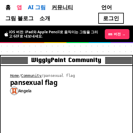
홈
앱
AI 그림
커뮤니티
언어
그림 블로그
소개
로그인
iOS 버전: iPad와 Apple Pencil로 움직이는 그림을 그리
Android 버전 →
iOS 버전 →
고 GIF로 내보내세요.
WigglyPaint Community
Home
/
Community
/
pansexual flag
pansexual flag
Angela