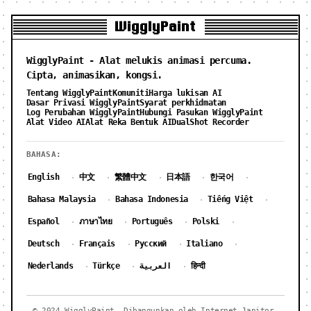
WigglyPaint
WigglyPaint - Alat melukis animasi percuma.
Cipta, animasikan, kongsi.
Tentang WigglyPaint
Komuniti
Harga lukisan AI
Dasar Privasi WigglyPaint
Syarat perkhidmatan
Log Perubahan WigglyPaint
Hubungi Pasukan WigglyPaint
Alat Video AI
Alat Reka Bentuk AI
DualShot Recorder
BAHASA:
English
中文
繁體中文
日本語
한국어
·
·
·
·
·
Bahasa Malaysia
Bahasa Indonesia
Tiếng Việt
·
·
·
Español
ภาษาไทย
Português
Polski
·
·
·
·
Deutsch
Français
Русский
Italiano
·
·
·
·
Nederlands
Türkçe
العربية
हिन्दी
·
·
·
© 2024 WigglyPaint. Dibangunkan oleh Internet Janitor.