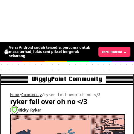
Versi Android sudah tersedia: percuma untuk
masa terhad, lukis seni piksel bergerak
Versi Android →
Versi iOS →
sekarang
WigglyPaint Community
Home
/
Community
/
ryker fell over oh no </3
ryker fell over oh no </3
Ricky_Ryker