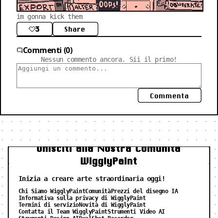
im gonna kick them
3
Share
Commenti (0)
Nessun commento ancora. Sii il primo!
Commenta
Unisciti alla Nostra Comunità
WigglyPaint
Inizia a creare arte straordinaria oggi!
Chi Siamo WigglyPaint
Comunità
Prezzi del disegno IA
Informativa sulla privacy di WigglyPaint
Termini di servizio
Novità di WigglyPaint
Contatta il Team WigglyPaint
Strumenti Video AI