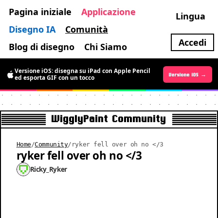
Pagina iniziale
Applicazione
Lingua
Disegno IA
Comunità
Accedi
Blog di disegno
Chi Siamo
Versione iOS: disegna su iPad con Apple Pencil
Versione Android →
Versione iOS →
ed esporta GIF con un tocco
WigglyPaint Community
Home
/
Community
/
ryker fell over oh no </3
ryker fell over oh no </3
Ricky_Ryker