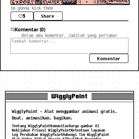
im gonna kick them
3
Share
Komentar (0)
Belum ada komentar. Jadilah yang pertama!
Komentar
WigglyPaint
WigglyPaint - Alat menggambar animasi gratis.
Buat, animasikan, bagikan.
Tentang WigglyPaint
Komunitas
Harga gambar AI
Kebijakan Privasi WigglyPaint
Ketentuan layanan
Log Perubahan WigglyPaint
Hubungi Tim WigglyPaint