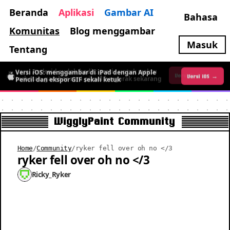
Beranda
Aplikasi
Gambar AI
Bahasa
Komunitas
Blog menggambar
Masuk
Tentang
Versi iOS: menggambar di iPad dengan Apple
Versi Android sudah hadir: gratis untuk waktu
Versi iOS →
Versi Android →
Pencil dan ekspor GIF sekali ketuk
terbatas, gambar seni piksel bergerak sekarang
WigglyPaint Community
Home
/
Community
/
ryker fell over oh no </3
ryker fell over oh no </3
Ricky_Ryker