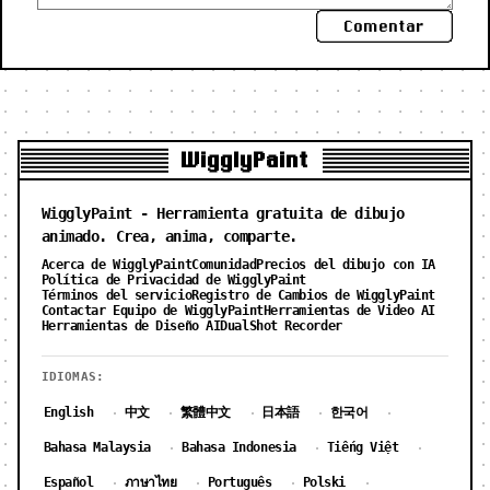
Comentar
WigglyPaint
WigglyPaint - Herramienta gratuita de dibujo
animado. Crea, anima, comparte.
Acerca de WigglyPaint
Comunidad
Precios del dibujo con IA
Política de Privacidad de WigglyPaint
Términos del servicio
Registro de Cambios de WigglyPaint
Contactar Equipo de WigglyPaint
Herramientas de Video AI
Herramientas de Diseño AI
DualShot Recorder
IDIOMAS:
English
中文
繁體中文
日本語
한국어
·
·
·
·
·
Bahasa Malaysia
Bahasa Indonesia
Tiếng Việt
·
·
·
Español
ภาษาไทย
Português
Polski
·
·
·
·