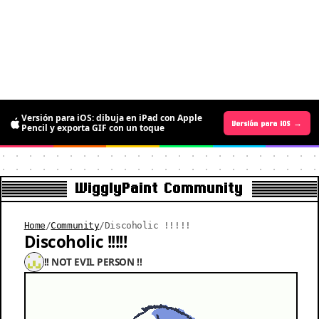
La versión para Android ya está aquí:
Versión para iOS: dibuja en iPad con Apple
gratis por tiempo limitado para dibujar
Versión para Android →
Versión para iOS →
Pencil y exporta GIF con un toque
pixel art animado
WigglyPaint Community
Home
/
Community
/
Discoholic !!!!!
Discoholic !!!!!
!! NOT EVIL PERSON !!