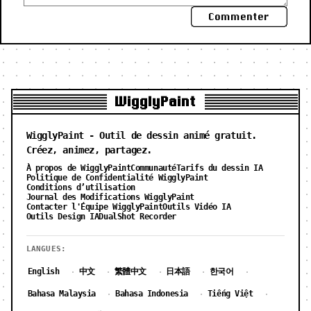
Commenter
WigglyPaint
WigglyPaint - Outil de dessin animé gratuit.
Créez, animez, partagez.
À propos de WigglyPaint
Communauté
Tarifs du dessin IA
Politique de Confidentialité WigglyPaint
Conditions d’utilisation
Journal des Modifications WigglyPaint
Contacter l'Équipe WigglyPaint
Outils Vidéo IA
Outils Design IA
DualShot Recorder
LANGUES:
English
中文
繁體中文
日本語
한국어
·
·
·
·
·
Bahasa Malaysia
Bahasa Indonesia
Tiếng Việt
·
·
·