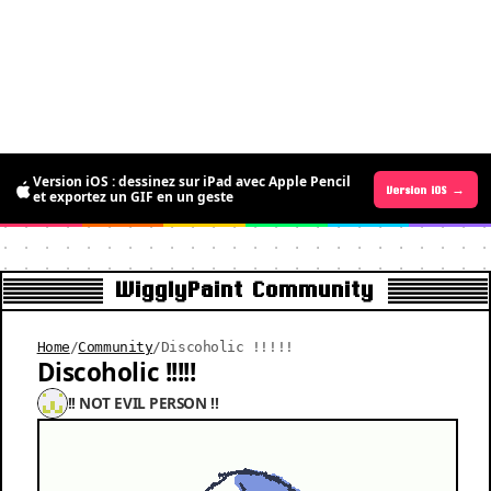
La version Android est disponible : gratuite
Version iOS : dessinez sur iPad avec Apple Pencil
pour une durée limitée pour dessiner du pixel
Version Android →
Version iOS →
et exportez un GIF en un geste
art animé
WigglyPaint Community
Home
/
Community
/
Discoholic !!!!!
Discoholic !!!!!
!! NOT EVIL PERSON !!