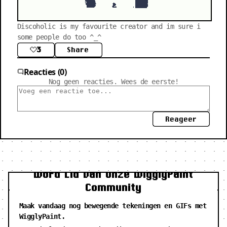
Discoholic is my favourite creator and im sure i 
some people do too ^_^
3
Share
Reacties (0)
Nog geen reacties. Wees de eerste!
Reageer
Word Lid van Onze WigglyPaint
Community
Maak vandaag nog bewegende tekeningen en GIFs met
WigglyPaint.