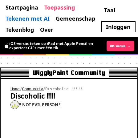
Startpagina
Toepassing
Taal
Tekenen met AI
Gemeenschap
Inloggen
Tekenblog
Over
De Android-versie is er: tijdelijk gratis
iOS-versie: teken op iPad met Apple Pencil en
Android-versie →
iOS-versie →
bewegende pixelkunst tekenen
exporteer GIFs met één tik
WigglyPaint Community
Home
/
Community
/
Discoholic !!!!!
Discoholic !!!!!
!! NOT EVIL PERSON !!