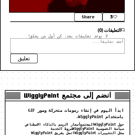
Share
3
التعليقات (0)
لا توجد تعليقات بعد. كن أول من يعلق!
تعليق
انضم إلى مجتمع WigglyPaint
ابدأ اليوم في إنشاء رسومات متحركة وصور GIF
باستخدام WigglyPaint.
حول WigglyPaint
المجتمع
أسعار الرسم بالذكاء الاصطناعي
سياسة الخصوصية WigglyPaint
شروط الخدمة
سجل التغييرات WigglyPaint
اتصل بفريق WigglyPaint