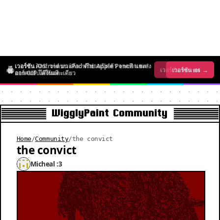
เวอร์ชัน iOS: วาดบน iPad ด้วย Apple Pencil และส่ง
เวอร์ชัน Android มาแล้ว: ฟรีช่วงเปิดตัว วาดพิกเซล
เวอร์ชัน iOS →
เวอร์ชัน Android →
ออก GIF ได้ในแตะเดียว
อาร์ตขยับได้ทันที
WigglyPaint Community
Home
/
Community
/
the convict
the convict
Micheal :3