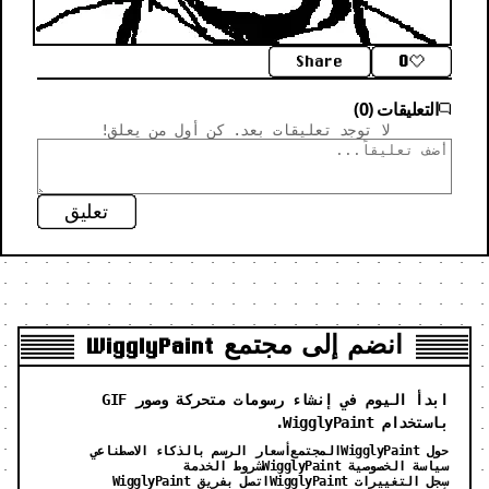
Share
0
التعليقات (0)
لا توجد تعليقات بعد. كن أول من يعلق!
تعليق
انضم إلى مجتمع WigglyPaint
ابدأ اليوم في إنشاء رسومات متحركة وصور GIF
باستخدام WigglyPaint.
حول WigglyPaint
المجتمع
أسعار الرسم بالذكاء الاصطناعي
سياسة الخصوصية WigglyPaint
شروط الخدمة
سجل التغييرات WigglyPaint
اتصل بفريق WigglyPaint