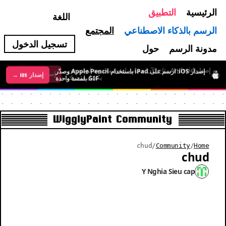
الرئيسية
التطبيق
اللغة
الرسم بالذكاء الاصطناعي
المجتمع
تسجيل الدخول
مدونة الرسم
حول
إصدار iOS: ارسم على iPad باستخدام Apple Pencil وصدّر
إصدار Android متاح الآن: مجاني لفترة محدودة لرسم فن
إصدار iOS →
إصدار Android →
GIF بلمسة واحدة
بكسل متحرك
WigglyPaint Community
chud
/
Community
/
Home
chud
Y Nghia Sieu cap