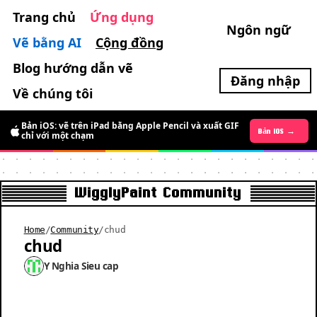
Trang chủ
Ứng dụng
Ngôn ngữ
Vẽ bằng AI
Cộng đồng
Blog hướng dẫn vẽ
Đăng nhập
Về chúng tôi
Bản iOS: vẽ trên iPad bằng Apple Pencil và xuất GIF
Bản Android →
Bản iOS →
chỉ với một chạm
WigglyPaint Community
Home
/
Community
/
chud
chud
Y Nghia Sieu cap