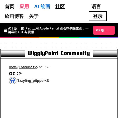
首页
应用
AI 绘画
社区
语言
绘画博客
关于
登录
iOS 版：在 iPad 上用 Apple Pencil 画会抖的像素画，一
Android 版 →
iOS 版 →
键导出 GIF 与视频
WigglyPaint Community
Home
/
Community
/
oc :>
oc :>
f1zzyling_p0pper<3