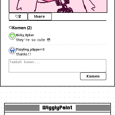
2
Share
Komen (2)
Ricky_Ryker
they're so cute 😳
f1zzyling_p0pper<3
thanks!!
Komen
WigglyPaint