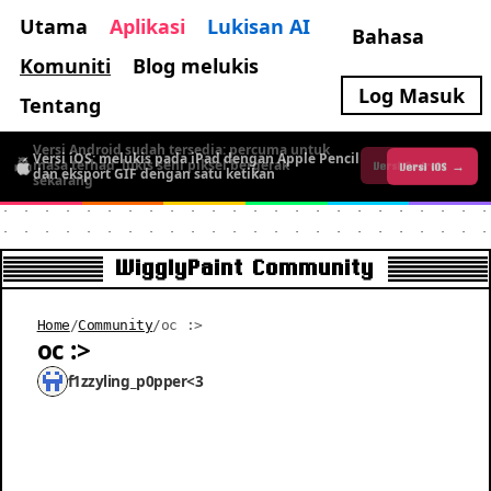
Utama
Aplikasi
Lukisan AI
Bahasa
Komuniti
Blog melukis
Log Masuk
Tentang
Versi Android sudah tersedia: percuma untuk
Versi iOS: melukis pada iPad dengan Apple Pencil
masa terhad, lukis seni piksel bergerak
Versi iOS →
Versi Android →
dan eksport GIF dengan satu ketikan
sekarang
WigglyPaint Community
Home
/
Community
/
oc :>
oc :>
f1zzyling_p0pper<3