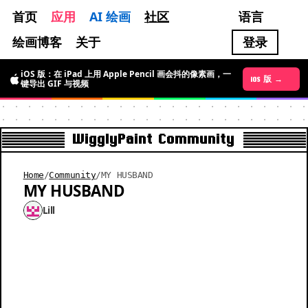
首页
应用
AI 绘画
社区
语言
绘画博客
关于
登录
iOS 版：在 iPad 上用 Apple Pencil 画会抖的像素画，一
Android 版 →
iOS 版 →
键导出 GIF 与视频
WigglyPaint Community
Home
/
Community
/
MY HUSBAND
MY HUSBAND
Lill